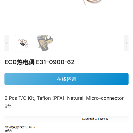
ECD热电偶 E31-0900-62
在线咨询
6 Pcs T/C Kit, Teflon (PFA), Natural, Micro-connector 
6ft