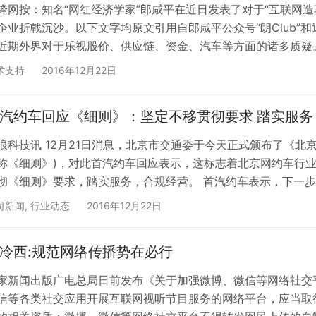
锋网按：知名“网红经济学家”郎咸平在近日发表了对于“互联网
企业折戟沉沙。以下文字均原文引用自郎咸平公众号“朗Club”
近期外界对于乐视股价、供应链、资金、汽车等方面的诸多质疑
思“蒙眼狂奔”不过是一场自我感觉良好的宣传。 要知道，乐视在
术支持
2016年12月22日
当时他如日中天。如果乐视能够多听听我的建议，可能不会走到
汽约车回应《细则》：坚定不移贯彻要求 踏实服务
浪科技讯 12月21日消息，北京市交通委于今天正式颁布了《北
称《细则》)，对此首汽约车回应表示，这标志着北京网约车行
彻《细则》要求，踏实服务，合规经营。 首汽约车表示，下一
既往地配合行业监管。二是不断优化产品，为用户提供更加便捷
司新闻
,
行业动态
2016年12月22日
精雕细琢服务品质。四是积极承担社会责任，在缓解交通拥堵、
冷西:规范网络传播势在必行
家新闻出版广电总局日前发布《关于加强微博、微信等网络社交
信等各类社交应用开展互联网视听节目服务的网络平台，应当取