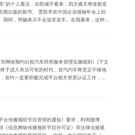
造车”的个人看法，在郎咸平看来，四大难关将使新造
和近期出版的新书。 贾跃亭在中国企业领袖年会上回
。期间，明确表示不会放弃造车。在我看来，这种
最辉煌的时候，我们把BAT加上乐视变成TABL，可
这一步。因…
京市网络预约出租汽车经营服务管理实施细则》(下文
业终于进入有法可依的时代，首汽约车将坚定不移地
步，首约一是要积极完成平台相关资质认证工作，一
、舒适、高效的出行体验。三是做好线下服务，不
服务特殊人群出行、做好…
平台传播视听节目管理的通知》要求，利用微博、
得《信息网络传播视听节目许可证》等法律法规规