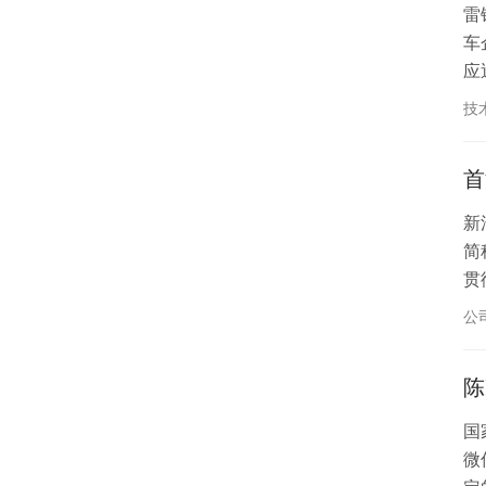
雷
车
应
反
技
见
首
新
简
贯
如
公
断
陈
国
微