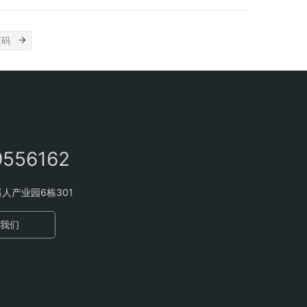
的行政审批业务，该局充分…
9556162
人产业园6栋301
我们