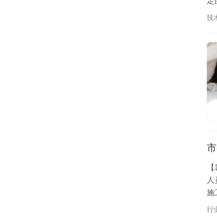
定
络
技
定
市
【
人
施
+
行