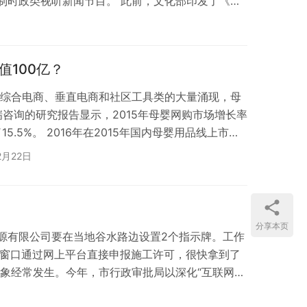
制时政类视听新闻节目。 此前，文化部印发了《网
台须有许可证，主播要实名。两部门相继出台规
网络动态传播的混乱局面。 伴随网络…
值100亿？
，综合电商、垂直电商和社区工具类的大量涌现，母
咨询的研究报告显示，2015年母婴网购市场增长率
15.5%。 2016年在2015年国内母婴用品线上市场
础上，市场规模将达到5008.7亿元，增幅将达到近
2月22日
6376亿元，增幅也将有近3成。 另一方面，伴随内贸
跨境网购，跨境电商领域也将迎来“风口期”。2015
11.…
分享本页
源有限公司要在当地谷水路边设置2个指示牌。工作
务窗口通过网上平台直接申报施工许可，很快拿到了
象经常发生。今年，市行政审批局以深化“互联网
载体，不断优化服务，构筑市县两级审批互联互通，