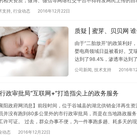
的相关资质；微博、微信等网络社交平台不得转发网民上传的自
表演经营活动管理办法》，直接对准网络直播平台，规定直播平
术支持
,
行业动态
2016年12月22日
，对网络视听类节目和直播平台加强管理、明确监管办法，直指
质疑 | 蜜芽、贝贝网 谁
由于“二胎放开”的政策利好
婴电商领域日益被看好。艾瑞
达到了98.4%，渗透率达到了
规模已经达到3606亿元的基
公司新闻
,
技术支持
2016年1
4成。 2017年预计将达到
电商企业及创业企业纷纷发力
年，全国跨境网购市场增长率1
行政审批局“互联网+”打造指尖上的政务服务
襄阳政府网消息】前段时间，位于谷城县的湖北供销金洋再生资
员并没有跑到80多公里外的市行政审批局，而是在当地路政服
工许可证。 过去，群众办事不便，为一件事跑多趟、耗多天的现
行政审批”为抓手，以电脑客户端、手机移动端、微信公众号为
业动态
2016年12月22日