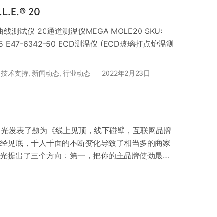
.O.L.E.® 20
线测试仪 20通道测温仪MEGA MOLE20 SKU:
2-45 E47-6342-50 ECD测温仪 (ECD玻璃打点炉温测
,
技术支持
,
新闻动态
,
行业动态
2022年2月23日
赵迎光发表了题为《线上见顶，线下碰壁，互联网品牌
已经见底，千人千面的不断变化导致了相当多的商家
迎光提出了三个方向：第一，把你的主品牌使劲最
，做生态运营商。 据悉，2016亿邦未来零售大会
达希尔顿酒店…