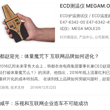
ECD测温仪 MEGAM
ECD炉温测试仪 / ECD温度曲
E47-6342-00 E47-634
试仪）MEGA MOLE20
ECD测温仪
,
产品中心
,
公司新闻
都赵迎光：体量魔咒下 互联网品牌如何进化？
2016亿邦未来零售大会上，韩都衣舍电商集团董事长兼CEO
法打破体量魔咒么？》的演讲。他指出，2016年线上流量红利
量碎片化的成本特别高。 在谈到线上品牌如何突破问题时，赵
，打破行业的天花板；第二，线上与线下相结合，开实体店；第三
司新闻
,
技术支持
2016年12月22日
亿邦动力网主办，思路网协办，于12月19日-21日在广州白云万
咸平：乐视和互联网企业造车不可能成功