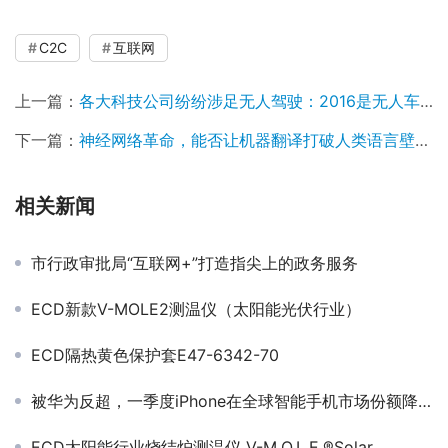
C2C
互联网
上一篇：
各大科技公司纷纷涉足无人驾驶：2016是无人车转折年
下一篇：
神经网络革命，能否让机器翻译打破人类语言壁垒？
相关新闻
市行政审批局“互联网+”打造指尖上的政务服务
ECD新款V-MOLE2测温仪（太阳能光伏行业）
ECD隔热黄色保护套E47-6342-70
被华为反超，一季度iPhone在全球智能手机市场份额降至第三
ECD太阳能行业烧结炉测温仪 V-M.O.L.E.®Solar